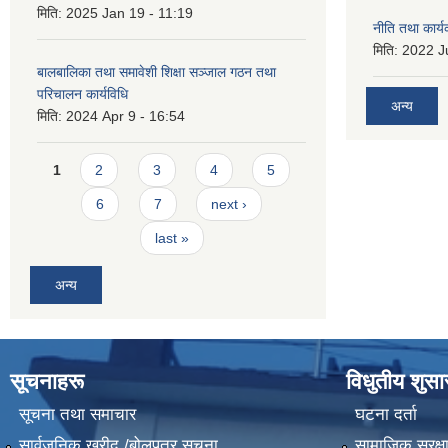
मिति:
2025 Jan 19 - 11:19
नीति तथा कार
मिति:
2022 Ju
बालबालिका तथा समावेशी शिक्षा सञ्जाल गठन तथा
परिचालन कार्यविधि
अन्य
मिति:
2024 Apr 9 - 16:54
Pages
1
2
3
4
5
6
7
next ›
last »
अन्य
सूचनाहरू
विधुतीय शुस
सूचना तथा समाचार
घटना दर्ता
सार्वजनिक खरीद /बोलपत्र सूचना
सामाजिक सुरक्ष