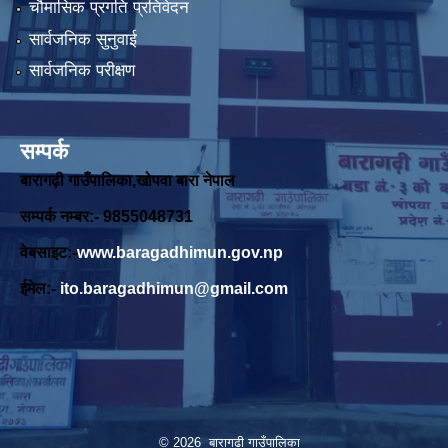
चौमासिक प्रगति प्रतिवेदन
सार्वजनिक सुनुवाई
सार्वजनिक परीक्षण
सम्पर्क
बारागढ़ी गाउँपालिका,खोपवा बारा नेपाल
सम्पर्क नम्बर:- 9855048731
वेबसाइट:-
www.baragadhimun.gov.np
ईमेल:-
ito.baragadhimun@gmail.com
© 2026 बारागढी गाउँपालिका