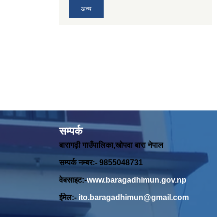
अन्य
सम्पर्क
बारागढ़ी गाउँपालिका,खोपवा बारा नेपाल
सम्पर्क नम्बर:- 9855048731
वेबसाइट:-
www.baragadhimun.gov.np
ईमेल:-
ito.baragadhimun@gmail.com