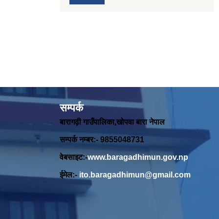
सम्पर्क
बारागढ़ी गाउँपालिका,खोपवा बारा नेपाल
सम्पर्क नम्बर:- 9855048731
वेबसाइट:-
www.baragadhimun.gov.np
ईमेल:-
ito.baragadhimun@gmail.com