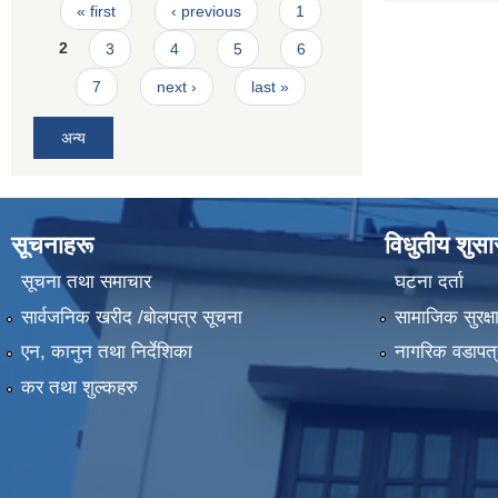
Pages
« first
‹ previous
1
2
3
4
5
6
7
next ›
last »
अन्य
सूचनाहरू
विधुतीय शुस
सूचना तथा समाचार
घटना दर्ता
सार्वजनिक खरीद /बोलपत्र सूचना
सामाजिक सुरक्ष
एन, कानुन तथा निर्देशिका
नागरिक वडापत्
कर तथा शुल्कहरु