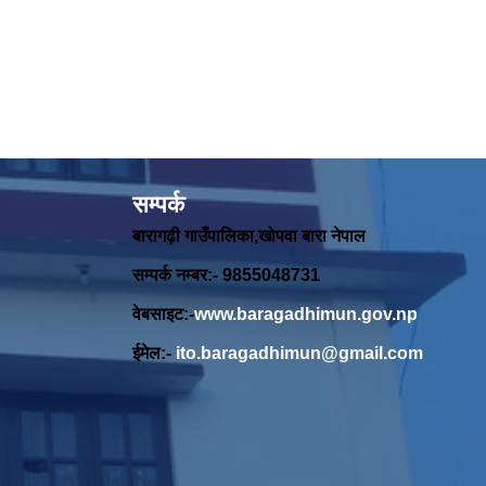
सम्पर्क
बारागढ़ी गाउँपालिका,खोपवा बारा नेपाल
सम्पर्क नम्बर:- 9855048731
वेबसाइट:-
www.baragadhimun.gov.np
ईमेल:-
ito.baragadhimun@gmail.com