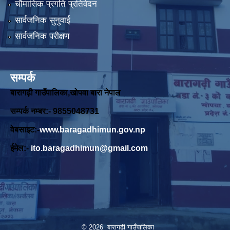
चौमासिक प्रगति प्रतिवेदन
सार्वजनिक सुनुवाई
सार्वजनिक परीक्षण
सम्पर्क
बारागढ़ी गाउँपालिका,खोपवा बारा नेपाल
सम्पर्क नम्बर:- 9855048731
वेबसाइट:-
www.baragadhimun.gov.np
ईमेल:-
ito.baragadhimun@gmail.com
© 2026 बारागढी गाउँपालिका