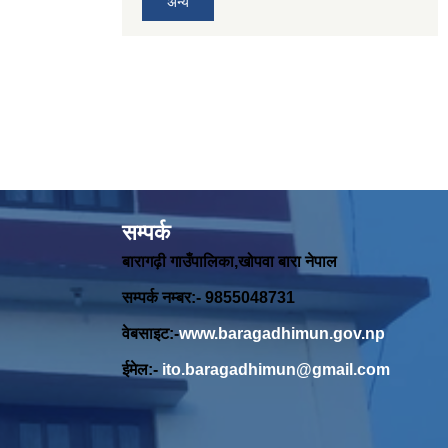
अन्य
सम्पर्क
बारागढ़ी गाउँपालिका,खोपवा बारा नेपाल
सम्पर्क नम्बर:- 9855048731
वेबसाइट:-
www.baragadhimun.gov.np
ईमेल:-
ito.baragadhimun@gmail.com