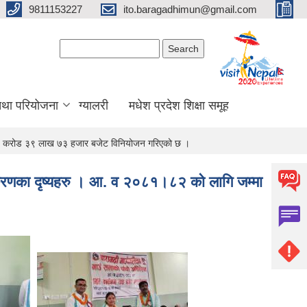
9811153227
ito.baragadhimun@gmail.com
Search form
Search
 तथा परियोजना
ग्यालरी
मधेश प्रदेश शिक्षा समूह
ु ३९ करोड ३९ लाख ७३ हजार बजेट विनियोजन गरिएको छ ।
करणका दृष्यहरु । आ‍. व २०८१।८२ को लागि जम्मा