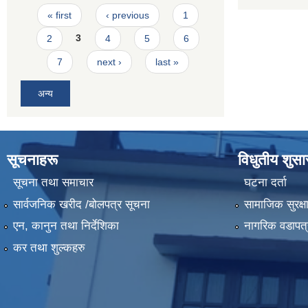
Pages
« first
‹ previous
1
2
3
4
5
6
7
next ›
last »
अन्य
सूचनाहरू
विधुतीय शुस
सूचना तथा समाचार
घटना दर्ता
सार्वजनिक खरीद /बोलपत्र सूचना
सामाजिक सुरक्ष
एन, कानुन तथा निर्देशिका
नागरिक वडापत्
कर तथा शुल्कहरु