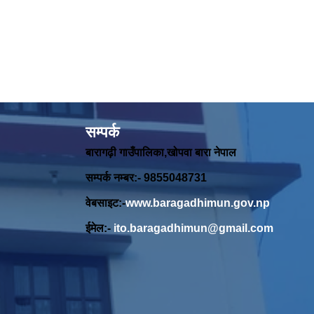
सम्पर्क
बारागढ़ी गाउँपालिका,खोपवा बारा नेपाल
सम्पर्क नम्बर:- 9855048731
वेबसाइट:-
www.baragadhimun.gov.np
ईमेल:-
ito.baragadhimun@gmail.com