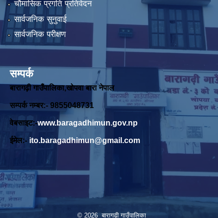
चौमासिक प्रगति प्रतिवेदन
सार्वजनिक सुनुवाई
सार्वजनिक परीक्षण
सम्पर्क
बारागढ़ी गाउँपालिका,खोपवा बारा नेपाल
सम्पर्क नम्बर:- 9855048731
वेबसाइट:-
www.baragadhimun.gov.np
ईमेल:-
ito.baragadhimun@gmail.com
© 2026 बारागढी गाउँपालिका