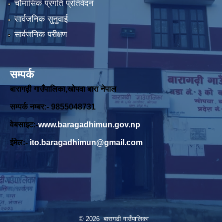
चौमासिक प्रगति प्रतिवेदन
सार्वजनिक सुनुवाई
सार्वजनिक परीक्षण
सम्पर्क
बारागढ़ी गाउँपालिका,खोपवा बारा नेपाल
सम्पर्क नम्बर:- 9855048731
वेबसाइट:-
www.baragadhimun.gov.np
ईमेल:-
ito.baragadhimun@gmail.com
© 2026 बारागढी गाउँपालिका