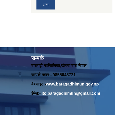
अन्य
सम्पर्क
बारागढ़ी गाउँपालिका,खोपवा बारा नेपाल
सम्पर्क नम्बर:- 9855048731
वेबसाइट:-
www.baragadhimun.gov.np
ईमेल:-
ito.baragadhimun@gmail.com