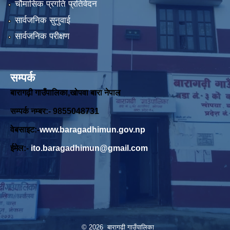
चौमासिक प्रगति प्रतिवेदन
सार्वजनिक सुनुवाई
सार्वजनिक परीक्षण
सम्पर्क
बारागढ़ी गाउँपालिका,खोपवा बारा नेपाल
सम्पर्क नम्बर:- 9855048731
वेबसाइट:-
www.baragadhimun.gov.np
ईमेल:-
ito.baragadhimun@gmail.com
© 2026 बारागढी गाउँपालिका