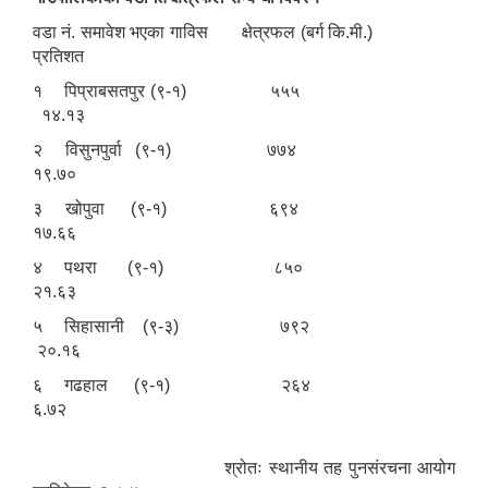
वडा नं. समावेश भएका गाविस क्षेत्रफल (बर्ग कि.मी.)
प्रतिशत
१ पिप्राबसतपुर (९-१) ५५५
१४.१३
२ विसुनपुर्वा (९-१) ७७४
१९.७०
३ खोपुवा (९-१) ६९४
१७.६६
४ पथरा (९-१) ८५०
२१.६३
५ सिहासानी (९-३) ७९२
२०.१६
६ गढहाल (९-१) २६४
६.७२
श्रोतः स्थानीय तह पुनसंरचना आयोग