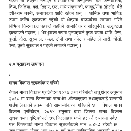
रहेको यो क्षेत्रमा मनाइने चाडपर्वहरुमा जनैपुर्णिमा, कृष्णजन्मअष्टमी,
तिज, जितिया, दशै, तिहार, छठ, माघे संक्रान्ती, फागुपूर्णिमा (होली), चैते
दशैं÷राम नवमी, समाचकवा आदि रहेका छन् । धार्मिक तथा भाषिक
रुपमा करिव एकरुपता रहेको यो क्षेत्रमा चाडपर्वका समयमा गरिने
बिभिन्न क्रियाकलापहरुले यहाँको सामाजिक र साँस्कृतिक उत्कृष्टता
झल्काउने गर्दछन् । भेषभुषाका रुपमा पुरुषहरुले मुख्य रुपमा धोति, पेन्ट,
कुर्ता, दौरा, सुरुवाल, गम्छा, टोपी तथा कोट र महिलाले सारी, धोती,
पेन्ट, कुर्ता सुरुवाल र पटुकी लगाउने गर्दछन् ।
२.५ ग्राहस्र्थ उत्पादन
,
मानव विकास सूचकांक र गरिवी
नेपाल मानव विकास प्रतिवेदन २०१४ तथा गरिबीको लघु क्षेत्र अनुमान
२०६८ मा बाराा जिल्लाको सन्दर्भमा औंल्याइएका तथ्यहरुलाई बारागढी
गाउँपालिकाको हकमा पनि सामान्यीकरण गरिएको छ । नेपाल मानव
विकास प्रतिवेदन, २०१४ अनुसार बारा जिल्ला मानव विकास
सूचकांकका दृष्टिकोणले ७५ जिल्लाहरु मध्ये ४८ औं स्थानमा पर्दछ ।
यस जिल्लाको मानव विकास सूचकांकको मान ०.४५७ रहेको छ ।
जसअनुसार औषत आयु ७०.५ वर्ष तथा प्रतिव्यक्ति आम्दानी १४८०