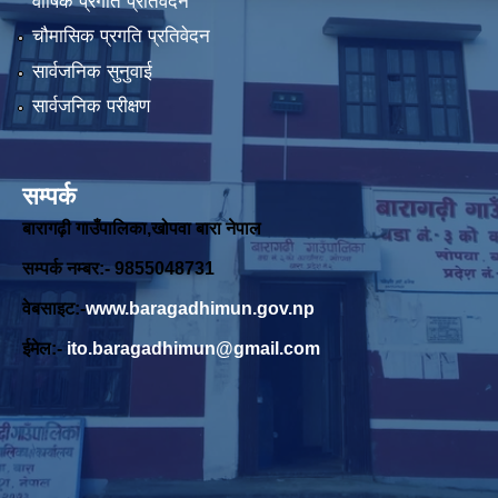
वार्षिक प्रगति प्रतिवेदन
चौमासिक प्रगति प्रतिवेदन
सार्वजनिक सुनुवाई
सार्वजनिक परीक्षण
सम्पर्क
बारागढ़ी गाउँपालिका,खोपवा बारा नेपाल
सम्पर्क नम्बर:- 9855048731
वेबसाइट:-
www.baragadhimun.gov.np
ईमेल:-
ito.baragadhimun@gmail.com