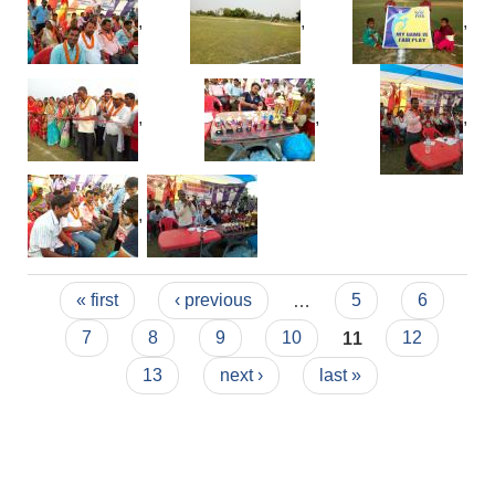
,
,
,
,
,
,
,
Pages
« first
‹ previous
…
5
6
7
8
9
10
11
12
13
next ›
last »