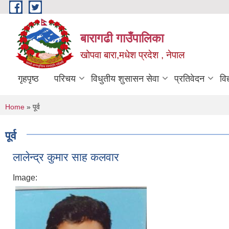
Skip to main content
बारागढी गाउँपालिका
खोपवा बारा,मधेश प्रदेश , नेपाल
गृहपृष्ठ
परिचय
विधुतीय शुसासन सेवा
प्रतिवेदन
वि
You are here
Home
» पूर्व
पूर्व
लालेन्द्र कुमार साह कलवार
Image: