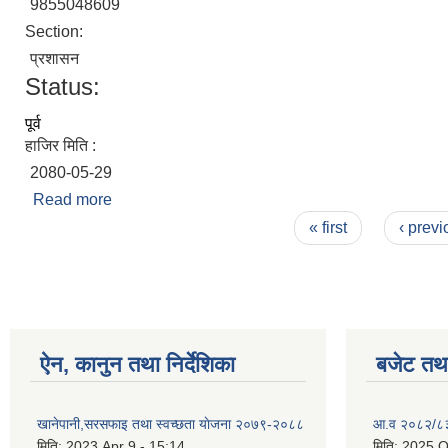
9855048609
Section:
प्रशासन
Status:
पूर्व
हाजिर मिति :
2080-05-29
Read more
about सुनिल प्रसाद केशरी
Pages
« first
‹ previ
ऐन, कानुन तथा निर्देशिका
बजेट तथा
खानेपानी,सरसफाइ तथा स्वच्छता याेजना २०७९-२०८८
आ.व २०८२/८३ 
मिति:
2023 Apr 9 - 15:14
मिति:
2025 O