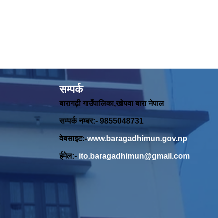
सम्पर्क
बारागढ़ी गाउँपालिका,खोपवा बारा नेपाल
सम्पर्क नम्बर:- 9855048731
वेबसाइट:-
www.baragadhimun.gov.np
ईमेल:-
ito.baragadhimun@gmail.com