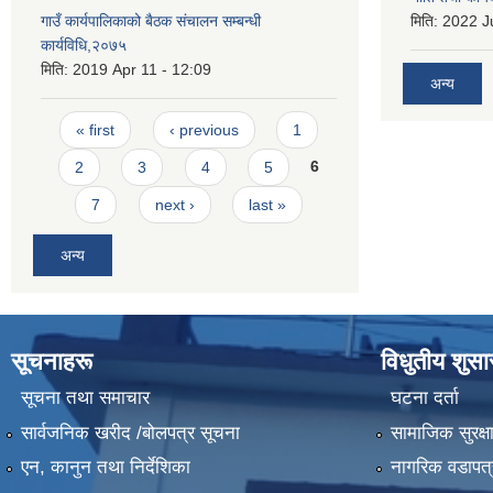
गाउँ कार्यपालिकाको बैठक संचालन सम्बन्धी
मिति:
2022 Ju
कार्यविधि,२०७५
मिति:
2019 Apr 11 - 12:09
अन्य
Pages
« first
‹ previous
1
2
3
4
5
6
7
next ›
last »
अन्य
सूचनाहरू
विधुतीय शुस
सूचना तथा समाचार
घटना दर्ता
सार्वजनिक खरीद /बोलपत्र सूचना
सामाजिक सुरक्ष
एन, कानुन तथा निर्देशिका
नागरिक वडापत्