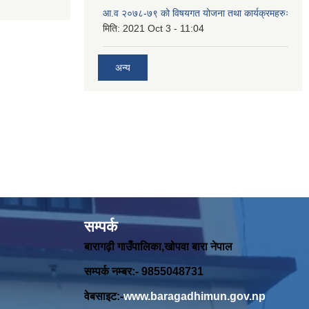
आ.व २०७८-७९ को विषयगत योजना तथा कार्यक्रमहरुः
मिति:
2021 Oct 3 - 11:04
अन्य
सम्पर्क
बारागढ़ी गाउँपालिका,खोपवा बारा नेपाल
सम्पर्क नम्बर:- 9855048731
वेबसाइट:-
www.baragadhimun.gov.np