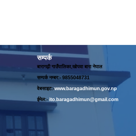
सम्पर्क
बारागढ़ी गाउँपालिका,खोपवा बारा नेपाल
सम्पर्क नम्बर:- 9855048731
वेबसाइट:-
www.baragadhimun.gov.np
ईमेल:-
ito.baragadhimun@gmail.com