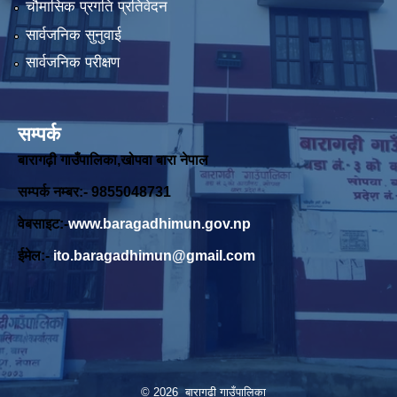
चौमासिक प्रगति प्रतिवेदन
सार्वजनिक सुनुवाई
सार्वजनिक परीक्षण
सम्पर्क
बारागढ़ी गाउँपालिका,खोपवा बारा नेपाल
सम्पर्क नम्बर:- 9855048731
वेबसाइट:-
www.baragadhimun.gov.np
ईमेल:-
ito.baragadhimun@gmail.com
© 2026 बारागढी गाउँपालिका