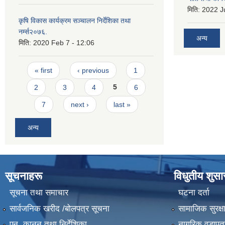
मिति:
2022 Ju
कृषि विकास कार्यक्रम सञ्चालन निर्देशिका तथा
नर्म्स२०७६.
अन्य
मिति:
2020 Feb 7 - 12:06
Pages
« first
‹ previous
1
2
3
4
5
6
7
next ›
last »
अन्य
सूचनाहरू
विधुतीय शुस
सूचना तथा समाचार
घटना दर्ता
सार्वजनिक खरीद /बोलपत्र सूचना
सामाजिक सुरक्ष
एन, कानुन तथा निर्देशिका
नागरिक वडापत्