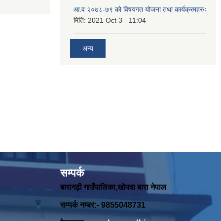
आ.व २०७८-७९ को विषयगत योजना तथा कार्यक्रमहरुः
मिति:
2021 Oct 3 - 11:04
अन्य
सम्पर्क
बारागढ़ी गाउँपालिका,खोपवा बारा नेपाल
सम्पर्क नम्बर:- 9855048731