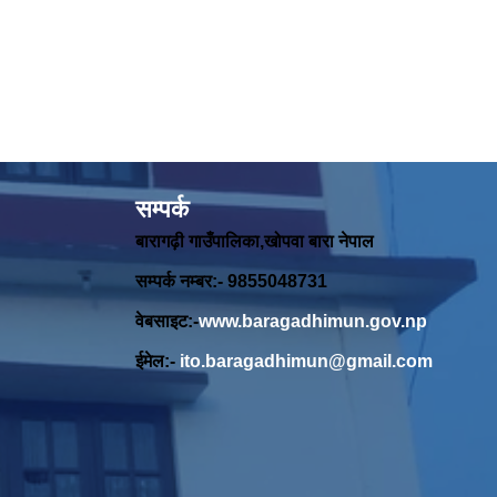
सम्पर्क
बारागढ़ी गाउँपालिका,खोपवा बारा नेपाल
सम्पर्क नम्बर:- 9855048731
वेबसाइट:-
www.baragadhimun.gov.np
ईमेल:-
ito.baragadhimun@gmail.com