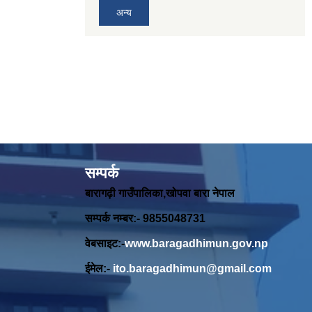
अन्य
सम्पर्क
बारागढ़ी गाउँपालिका,खोपवा बारा नेपाल
सम्पर्क नम्बर:- 9855048731
वेबसाइट:-
www.baragadhimun.gov.np
ईमेल:-
ito.baragadhimun@gmail.com