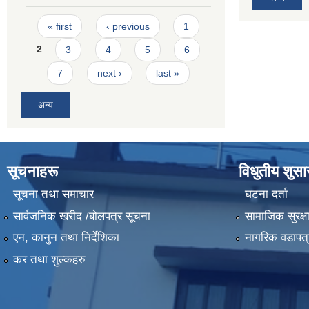
Pages
« first
‹ previous
1
2
3
4
5
6
7
next ›
last »
अन्य
सूचनाहरू
विधुतीय शुस
सूचना तथा समाचार
घटना दर्ता
सार्वजनिक खरीद /बोलपत्र सूचना
सामाजिक सुरक्ष
एन, कानुन तथा निर्देशिका
नागरिक वडापत्
कर तथा शुल्कहरु