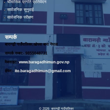
चौमासिक प्रगति प्रतिवेदन
सार्वजनिक सुनुवाई
सार्वजनिक परीक्षण
सम्पर्क
बारागढ़ी गाउँपालिका,खोपवा बारा नेपाल
सम्पर्क नम्बर:- 9855048731
वेबसाइट:-
www.baragadhimun.gov.np
ईमेल:-
ito.baragadhimun@gmail.com
© 2026 बारागढी गाउँपालिका