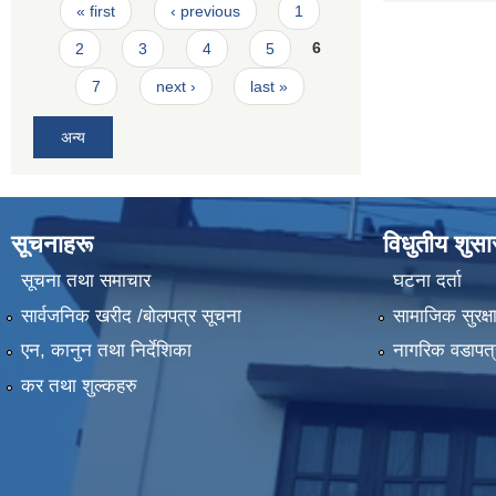
Pages
« first
‹ previous
1
2
3
4
5
6
7
next ›
last »
अन्य
सूचनाहरू
विधुतीय शुस
सूचना तथा समाचार
घटना दर्ता
सार्वजनिक खरीद /बोलपत्र सूचना
सामाजिक सुरक्ष
एन, कानुन तथा निर्देशिका
नागरिक वडापत्
कर तथा शुल्कहरु