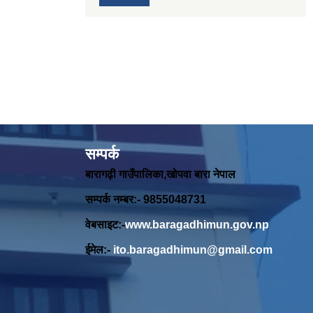
सम्पर्क
बारागढ़ी गाउँपालिका,खोपवा बारा नेपाल
सम्पर्क नम्बर:- 9855048731
वेबसाइट:-
www.baragadhimun.gov.np
ईमेल:-
ito.baragadhimun@gmail.com