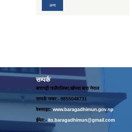
अन्य
सम्पर्क
बारागढ़ी गाउँपालिका,खोपवा बारा नेपाल
सम्पर्क नम्बर:- 9855048731
वेबसाइट:-
www.baragadhimun.gov.np
ईमेल:-
ito.baragadhimun@gmail.com