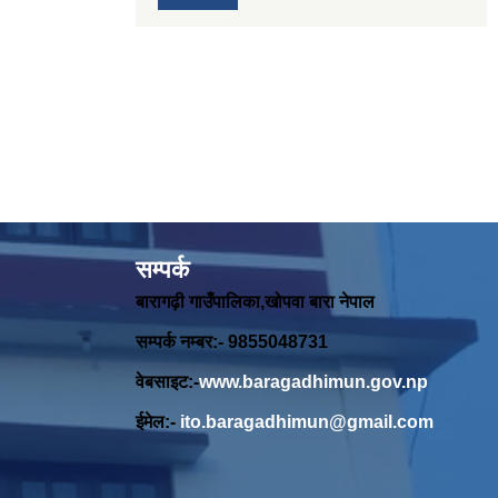
सम्पर्क
बारागढ़ी गाउँपालिका,खोपवा बारा नेपाल
सम्पर्क नम्बर:- 9855048731
वेबसाइट:-
www.baragadhimun.gov.np
ईमेल:-
ito.baragadhimun@gmail.com