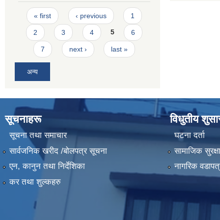
Pages
« first
‹ previous
1
2
3
4
5
6
7
next ›
last »
अन्य
सूचनाहरू
विधुतीय शुस
सूचना तथा समाचार
घटना दर्ता
सार्वजनिक खरीद /बोलपत्र सूचना
सामाजिक सुरक्ष
एन, कानुन तथा निर्देशिका
नागरिक वडापत्
कर तथा शुल्कहरु