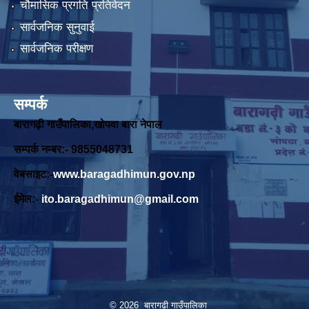
चौमासिक प्रगति प्रतिवेदन
सार्वजनिक सुनुवाई
सार्वजनिक परीक्षण
सम्पर्क
बारागढ़ी गाउँपालिका,खोपवा बारा नेपाल
सम्पर्क नम्बर:- 9855048731
वेबसाइट:-
www.baragadhimun.gov.np
ईमेल:-
ito.baragadhimun@gmail.com
© 2026 बारागढी गाउँपालिका