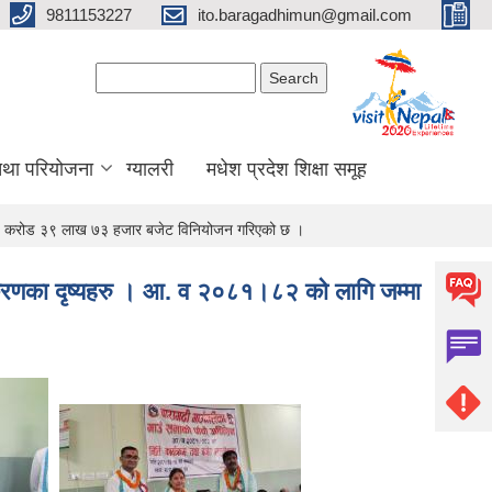
9811153227
ito.baragadhimun@gmail.com
Search form
Search
 तथा परियोजना
ग्यालरी
मधेश प्रदेश शिक्षा समूह
ु ३९ करोड ३९ लाख ७३ हजार बजेट विनियोजन गरिएको छ ।
करणका दृष्यहरु । आ‍. व २०८१।८२ को लागि जम्मा