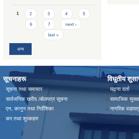
Pages
1
2
3
4
5
6
7
next ›
last »
अन्य
सूचनाहरू
विधुतीय शुस
सूचना तथा समाचार
घटना दर्ता
सार्वजनिक खरीद /बोलपत्र सूचना
सामाजिक सुरक्ष
एन, कानुन तथा निर्देशिका
नागरिक वडापत्
कर तथा शुल्कहरु