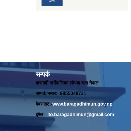
अन्य
सम्पर्क
बारागढ़ी गाउँपालिका,खोपवा बारा नेपाल
सम्पर्क नम्बर:- 9855048731
वेबसाइट:-
www.baragadhimun.gov.np
ईमेल:-
ito.baragadhimun@gmail.com