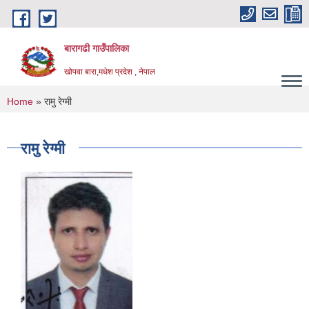
Skip to main content
बारागढी गाउँपालिका
खोपवा बारा,मधेश प्रदेश , नेपाल
You are here
Home
» रामु रेग्मी
रामु रेग्मी